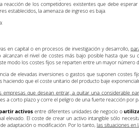
 la reacción de los competidores existentes que debe esperar e
res establecidos, la amenaza de ingreso es baja.
a:
vas en capital o en procesos de investigación y desarrollo,
par
o alcanzan el nivel de costes más bajo posible hasta que su 
ste modo los costes fijos se reparten entre un mayor número 
ncia de elevadas inversiones o gastos que suponen costes fijo
s haciendo que el coste unitario del producto baje exponencia
as empresas que desean entrar, a quitar una considerable pa
s a corto plazo y corre el peligro de una fuerte reacción por p
artir activos
entre diferentes unidades de negocio o
utiliz
al elevado. El coste de crear un activo intangible sólo necesi
de adaptación o modificación. Por lo tanto,
las situaciones en