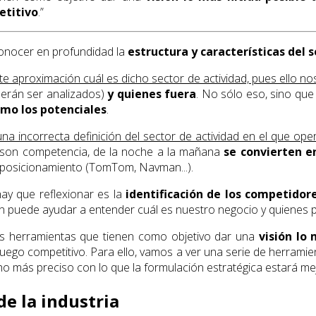
etitivo
.”
conocer en profundidad la
estructura y características del 
te aproximación cuál es dicho sector de actividad, pues ello nos
erán ser analizados)
y quienes fuera
. No sólo eso, sino que
omo los potenciales
.
una incorrecta definición del sector de actividad en el que op
son competencia, de la noche a la mañana
se convierten e
e posicionamiento (TomTom, Navman...).
hay que reflexionar es la
identificación de los competido
isión puede ayudar a entender cuál es nuestro negocio y quienes
arias herramientas que tienen como objetivo dar una
visión lo 
el juego competitivo. Para ello, vamos a ver una serie de herrami
ho más preciso con lo que la formulación estratégica estará mej
de la industria