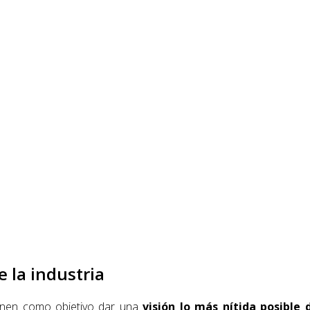
e la industria
tienen como objetivo dar una
visión lo más nítida posible 