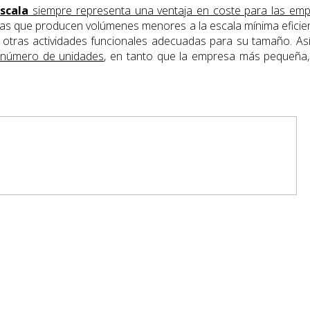
scala
siempre representa una ventaja en coste para las em
as que producen volúmenes menores a la escala mínima eficient
o y otras actividades funcionales adecuadas para su tamaño. As
n número de unidades
, en tanto que la empresa más pequeña, i