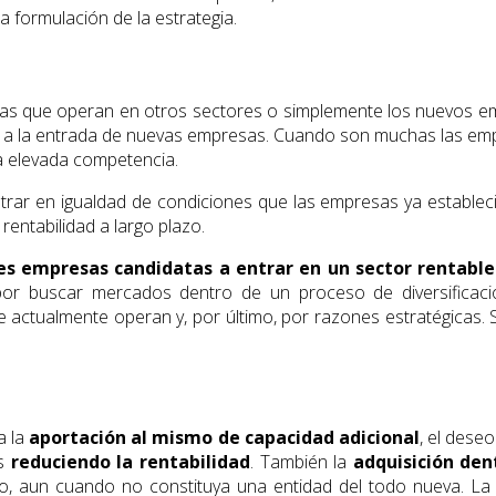
a formulación de la estrategia.
sas que operan en otros sectores o simplemente los nuevos e
os a la entrada de nuevas empresas. Cuando son muchas las emp
la elevada competencia.
r en igualdad de condiciones que las empresas ya establecida
entabilidad a largo plazo.
bles empresas candidatas a entrar en un sector rentable
 por buscar mercados dentro de un proceso de diversificac
actualmente operan y, por último, por razones estratégicas. S
a la
aportación al mismo de capacidad adicional
, el dese
os
reduciendo la rentabilidad
. También la
adquisición dent
o, aun cuando no constituya una entidad del todo nueva. La 