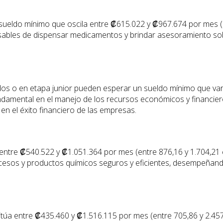
 sueldo mínimo que oscila entre ₡615.022 y ₡967.674 por mes (
nsables de dispensar medicamentos y brindar asesoramiento s
ados o en etapa junior pueden esperar un sueldo mínimo que va
undamental en el manejo de los recursos económicos y financie
n el éxito financiero de las empresas.
 entre ₡540.522 y ₡1.051.364 por mes (entre 876,16 y 1.704,21 
 procesos y productos químicos seguros y eficientes, desempeñan
túa entre ₡435.460 y ₡1.516.115 por mes (entre 705,86 y 2.457,