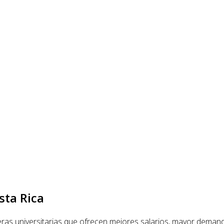
sta Rica
rreras universitarias que ofrecen mejores salarios, mayor demanda