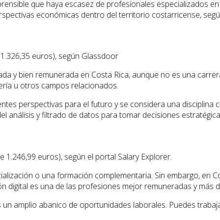
ensible que haya escasez de profesionales especializados en 
ectivas económicas dentro del territorio costarricense, según
 1.326,35 euros), según Glassdoor
da y bien remunerada en Costa Rica, aunque no es una carrera u
iería u otros campos relacionados.
lentes perspectivas para el futuro y se considera una disciplin
análisis y filtrado de datos para tomar decisiones estratégica
246,99 euros), según el portal Salary Explorer.
cialización o una formación complementaria. Sin embargo, en Co
ón digital es una de las profesiones mejor remuneradas y más 
nes un amplio abanico de oportunidades laborales. Puedes traba