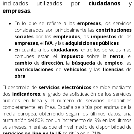
indicados utilizados por
ciudadanos
y
empresas
.
En lo que se refiere a las
empresas
, los servicios
considerados son principalmente las
contribuciones
sociales
por los
empleados
, los
impuestos
de las
empresas
, el
IVA
, y las
adquisiciones públicas
.
En cuanto a los
ciudadanos
, entre los servicios más
comunes están el
impuesto
sobre la
renta
, el
cambio
de
dirección
, la
búsqueda
de
empleo
, las
matriculaciones
de
vehículos
y las
licencias
de
obra
.
El desarrollo de
servicios electrónicos
se mide mediante
dos
indicadores
: el grado de sofisticación de los servicios
públicos en línea y el número de servicios disponibles
completamente en línea, España se sitúa por encima de la
media europea, obteniendo según los últimos datos, una
puntuación del 80% con un incremento del 9% en los últimos
seis meses, mientras que el nivel medio de disponibilidad de
servicios on-line en la UE
se sitúa en el 71%.