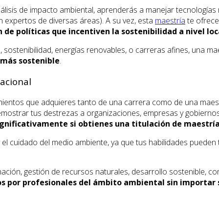
álisis de impacto ambiental, aprenderás a manejar tecnologías 
on expertos de diversas áreas). A su vez, esta
maestría
te ofrece
n de políticas que incentiven la sostenibilidad a nivel lo
, sostenibilidad, energías renovables, o carreras afines, una m
 más sostenible
.
acional
cimientos que adquieres tanto de una carrera como de una maes
demostrar tus destrezas a organizaciones, empresas y gobiernos 
nificativamente si obtienes una titulación de maestrí
y el cuidado del medio ambiente, ya que tus habilidades pueden
inación, gestión de recursos naturales, desarrollo sostenible, c
os por profesionales del ámbito ambiental sin importar 