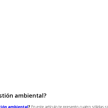
stión ambiental?
tión ambiental
?
En este artículo te presento cuatro sólidas 