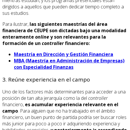
mientras estudian, y los programas presenciales están
dirigidos a aquellos que pueden dedicar tiempo completo a
sus estudios.
Para ilustrar,
las siguientes maestrías del área
financiera de CEUPE son dictadas bajo una modalidad
enteramente
online
y son relevantes para la
formación de un
controller
financiero:
Maestría en Dirección y Gestión Financiera
MBA (Maestría en Administración de Empresas)
con Especialidad Finanzas
3. Reúne experiencia en el campo
Uno de los factores más determinantes para acceder a una
posición de tan alta jerarquía como la del
controller
financiero,
es acumular experiencia relevante en el
campo
. Para alguien que no ha trabajado en el ámbito
financiero, un buen punto de partida podría ser buscar roles
más junior para poco a poco ir adquiriendo experiencia y
habilidades esenciales,
y posteriormente ir ascendiendo