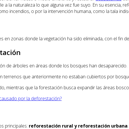
rle a la naturaleza lo que alguna vez fue suyo. En su esencia, r
omo incendios, o por la intervención humana, como la tala indis
s en zonas donde la vegetación ha sido eliminada, con el fin de
stación
ión de árboles en áreas donde los bosques han desaparecido. El
s en terrenos que anteriormente no estaban cubiertos por bosque
dido, mientras que la forestación busca expandir las áreas bosc
causado por la deforestación?
os principales:
reforestación rural y reforestación urbana
.