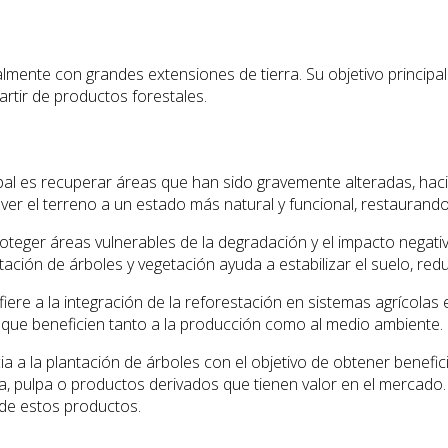
ralmente con grandes extensiones de tierra. Su objetivo princip
artir de productos forestales.
cipal es recuperar áreas que han sido gravemente alteradas, hac
olver el terreno a un estado más natural y funcional, restaurand
teger áreas vulnerables de la degradación y el impacto negati
ación de árboles y vegetación ayuda a estabilizar el suelo, redu
iere a la integración de la reforestación en sistemas agrícolas 
 que beneficien tanto a la producción como al medio ambiente.
a a la plantación de árboles con el objetivo de obtener benefi
a, pulpa o productos derivados que tienen valor en el mercado.
a de estos productos.