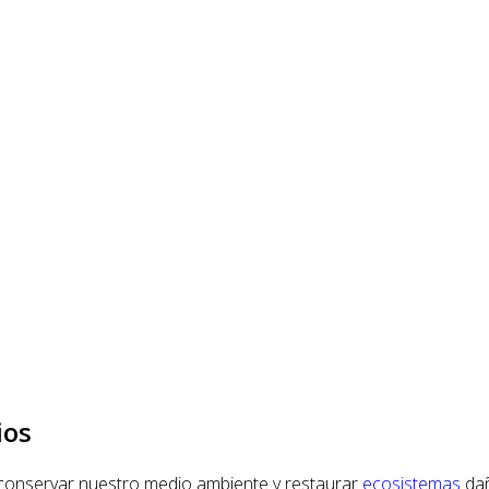
ios
r conservar nuestro medio ambiente y restaurar
ecosistemas
dañ