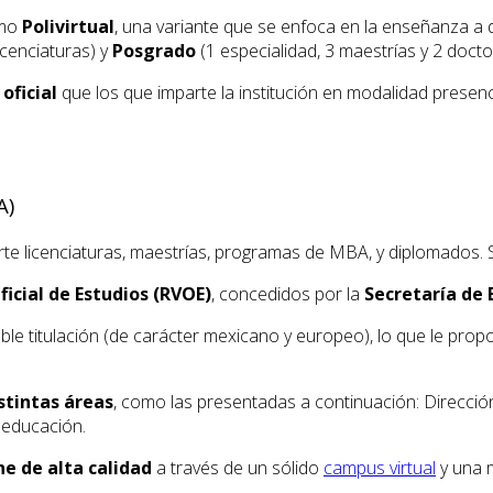
omo
Polivirtual
, una variante que se enfoca en la enseñanza a d
icenciaturas) y
Posgrado
(1 especialidad, 3 maestrías y 2 doct
oficial
que los que imparte la institución en modalidad prese
A)
rte licenciaturas, maestrías, programas de MBA, y diplomados. 
icial de Estudios (RVOE)
, concedidos por la
Secretaría de 
le titulación (de carácter mexicano y europeo), lo que le propo
istintas áreas
, como las presentadas a continuación: Direcció
y educación.
ne de alta calidad
a través de un sólido
campus virtual
y una 