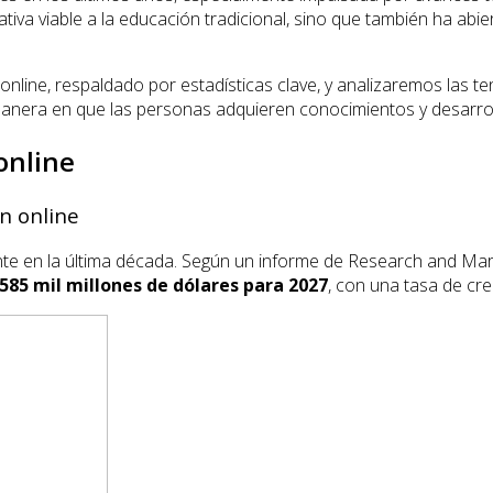
iva viable a la educación tradicional, sino que también ha ab
 online, respaldado por estadísticas clave, y analizaremos las
era en que las personas adquieren conocimientos y desarroll
online
n online
e en la última década. Según un informe de Research and Marke
585 mil millones de dólares para 2027
, con una tasa de cr