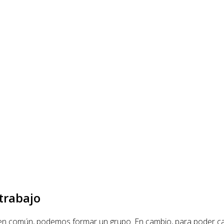
trabajo
en común, podemos formar un grupo. En cambio, para poder cal