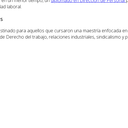
r en un menor tiempo, un
diplomado en Dirección de Personal
ad laboral.
os
stinado para aquellos que cursaron una maestría enfocada en 
 Derecho del trabajo, relaciones industriales, sindicalismo y po