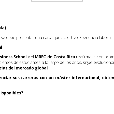
la)
, se debe presentar una carta que acredite experiencia laboral e
al
siness School
y el
MREC de Costa Rica
reafirma el compromi
 cientos de estudiantes a lo largo de los años, sigue evolucio
ncias del mercado global
.
nciar sus carreras con un máster internacional, obt
isponibles?