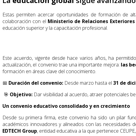
La
educación global
sigue avanzando g
Estas permiten acercar oportunidades de formación de alt
colaboración con el
Ministerio de Relaciones Exteriores
educación superior y la capacitación profesional.
Este acuerdo, vigente desde hace varios años, ha permiti
actualización, el convenio trae una importante mejora:
las b
formación en áreas clave del conocimiento.
📅
Duración del convenio:
Desde marzo hasta el
31 de dic
🎯
Objetivo:
Dar visibilidad al acuerdo, atraer potenciales be
Un convenio educativo consolidado y en crecimiento
Desde su primera firma, este convenio ha sido un pilar fun
académicos innovadores y alineados con las necesidades de
EDTECH Group
, entidad educativa a la que pertenece CEUPE, 