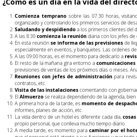
¿Cómo es un día en la vida del direct
Comienza temprano
sobre las 07.30 horas, visita
organizado y controlando los primeros servicios de des
Saludando y despidiendo
a los primeros clientes del 
A las 8:30
comienza la reunión
diaria con los jefes de
En esta reunión
se informa de las previsiones
de lle
especialmente en eventos, y banquetes. Las ordenes de
A las 09:00 horas, es el momento para dedicarlo a
revis
El resto de la mañana gira entorno a
comunicaciones 
previsiones de ventas de los próximos días o meses. Aná
Reuniones con jefes de administración
para revis
contratos, etc.
Visita de las instalaciones
comentando con gobernanta, 
El
Almuerzo
se realiza dependiendo de la agenda, bien 
A primera hora de la tarde, es
momento de despach
informes, planes de acción, etc.
La vida dentro de un hotel es diferente cada día,
cosas
propio personal, que conlleva mucho tiempo diario.
A media tarde, es momento para
caminar por el hot