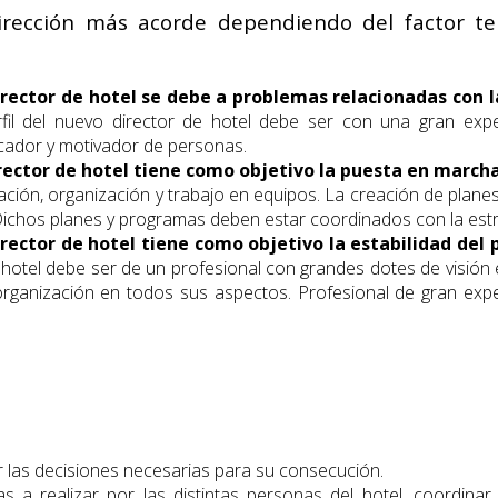
dirección más acorde dependiendo del factor t
director de hotel se debe a problemas relacionadas con l
rfil del nuevo director de hotel debe ser con una gran exp
cador y motivador de personas.
director de hotel tiene como objetivo la puesta en march
ación, organización y trabajo en equipos. La creación de pla
l. Dichos planes y programas deben estar coordinados con la est
director de hotel tiene como objetivo la estabilidad del 
de hotel debe ser de un profesional con grandes dotes de visión
organización en todos sus aspectos. Profesional de gran exp
ar las decisiones necesarias para su consecución.
eas a realizar por las distintas personas del hotel, coordin