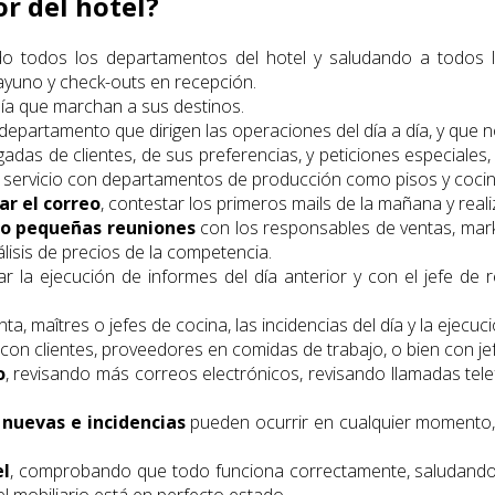
or del hotel?
ndo todos los departamentos del hotel y saludando a todo
ayuno y check-outs en recepción.
día que marchan a sus destinos.
 departamento que dirigen las operaciones del día a día, y que
gadas de clientes, de sus preferencias, y peticiones especiales
 servicio con departamentos de producción como pisos y cocina
ar el correo
, contestar los primeros mails de la mañana y real
o pequeñas reuniones
con los responsables de ventas, market
lisis de precios de la competencia.
ar la ejecución de informes del día anterior y con el jefe d
maîtres o jefes de cocina, las incidencias del día y la ejecuci
con clientes, proveedores en comidas de trabajo, o bien con je
o
, revisando más correos electrónicos, revisando llamadas tele
 nuevas e incidencias
pueden ocurrir en cualquier momento, re
el
, comprobando que todo funciona correctamente, saludando a 