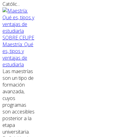
Católic...
SOBRE CEUPE
Maestría: Qué
es, tipos y
ventajas de
estudiarla
Las maestrías
son un tipo de
formación
avanzada,
cuyos
programas
son accesibles
posterior a la
etapa
universitaria.