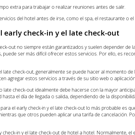
po extra para trabajar o realizar reuniones antes de salir.
vicios del hotel antes de irse, como el spa, el restaurante o el
 early check-in y el late check-out
heck-out no siempre están garantizados y suelen depender de la o
 puede ser más difícil ofrecer estos servicios. Por ello, es re
o el late check-out, generalmente se puede hacer al momento de 
en agregar estos servicios a través de su sitio web o aplicación
in o late check-out idealmente debe hacerse con la mayor antici
 hasta el día de llegada o salida, dependiendo de la disponibilid
para el early check-in y el late check-out lo más probable es q
 mientras que otros pueden aplicar una tarifa de cancelación. Po
 check-in y el late check-out de hotel a hotel. Normalmente, el 