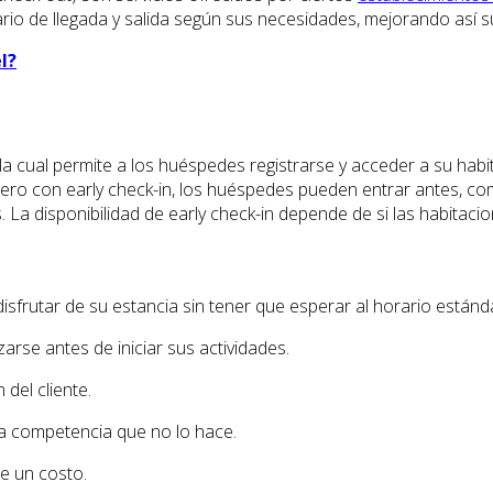
ario de llegada y salida según sus necesidades, mejorando así su
l?
a cual permite a los huéspedes registrarse y acceder a su habit
 pero con early check-in, los huéspedes pueden entrar antes, com
a disponibilidad de early check-in depende de si las habitacion
sfrutar de su estancia sin tener que esperar al horario estánda
rse antes de iniciar sus actividades.
 del cliente.
na competencia que no lo hace.
ne un costo.