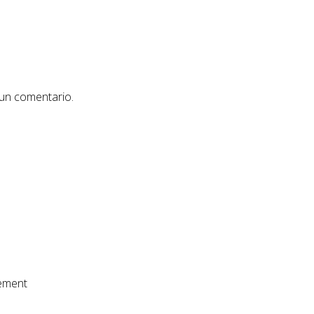
 un comentario.
gement