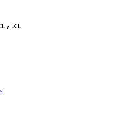
CL y LCL
al