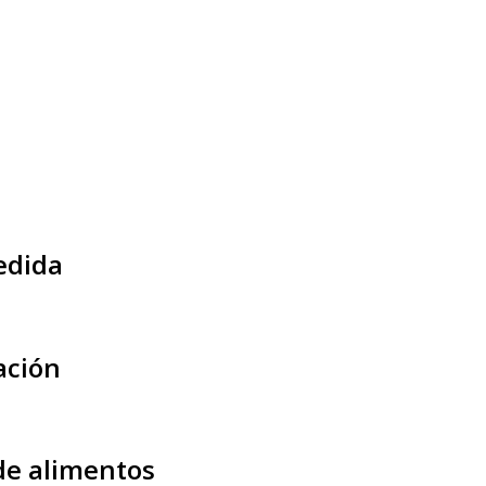
edida
ación
 de alimentos