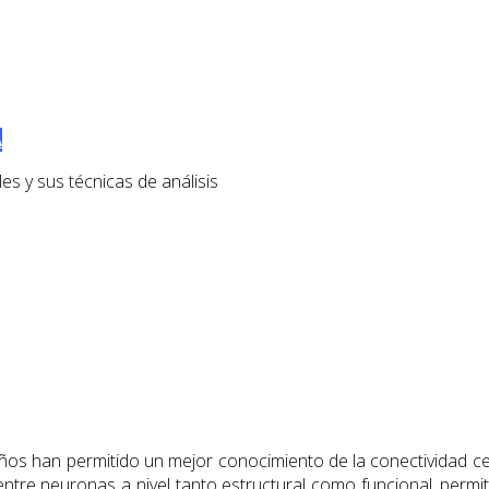
A
es y sus técnicas de análisis
ños han permitido un mejor conocimiento de la conectividad cer
entre neuronas a nivel tanto estructural como funcional, permit