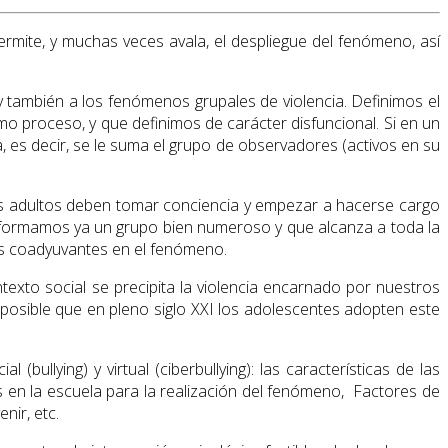
mite, y muchas veces avala, el despliegue del fenómeno, así
 y también a los fenómenos grupales de violencia. Definimos el
mo proceso, y que definimos de carácter disfuncional. Si en un
a, es decir, se le suma el grupo de observadores (activos en su
os adultos deben tomar conciencia y empezar a hacerse cargo
conformamos ya un grupo bien numeroso y que alcanza a toda la
les coadyuvantes en el fenómeno.
exto social se precipita la violencia encarnado por nuestros
 posible que en pleno siglo XXI los adolescentes adopten este
ullying) y virtual (ciberbullying): las características de las
os en la escuela para la realización del fenómeno, Factores de
nir, etc.