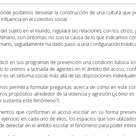
nde podamos desvelar la construcción de una cultura que per
influencia en el colectivo social.
 del sujeto en el mundo, regulará las relaciones con los otros,
ctimario, son síntomas; no son la causa de lo que indicamos co
ictimario, seguidamente ha dado paso a una configuración triádic
indicó en sus programas de prevención una condición básica: l
a, si lo unimos a la triada de agentes en el ámbito del acoso, 
r es un síntoma social, más allá de las disposiciones individua
 nos permitirá formular preguntas acerca de cómo en este cont
tros propósitos alrededor de la violencia y agresión (¿cómo es
ue sustenta este fenómeno?).
entos que conforman el acoso escolar en su forma presencial (b
te ejercicio en cada uno de ellos, los espacios que son utilizad
de detectar en el ámbito escolar el fenómeno para poder interve