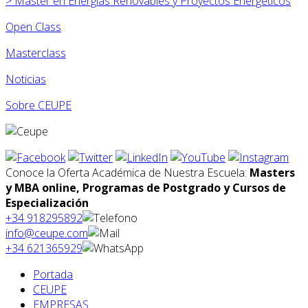
>
Máster en
Energías Renovables y Proyectos Energéticos
Open Class
Masterclass
Noticias
Sobre CEUPE
Conoce la Oferta Académica de Nuestra Escuela:
Masters
y MBA online, Programas de Postgrado y Cursos de
Especialización
+34 918295892
info@ceupe.com
+34 621365929
Portada
CEUPE
EMPRESAS