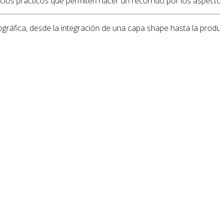
rcicios prácticos que permiten hacer un recorrido por los aspec
ráfica, desde la integración de una capa shape hasta la prod