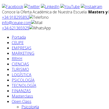
Conoce la Oferta Académica de Nuestra Escuela:
Masters y 
+34 918295892
info@ceupe.com
+34 621365929
Portada
CEUPE
EMPRESAS
MARKETING
RRHH
CIENCIAS
TURISMO
LOGÍSTICA
PSICOLOGÍA
TECNOLOGÍA
FINANZAS
Masterclass
Open Class
Psicología