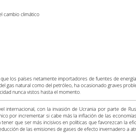
el cambio climático
a que los países netamente importadores de fuentes de energía f
 del gas natural como del petróleo, ha ocasionado graves probl
icidad nunca vistos hasta el momento.
ivel internacional, con la invasión de Ucrania por parte de R
ico por incrementar si cabe más la inflación de las economías,
a tener que ser más incisivos en políticas que favorezcan la ef
ducción de las emisiones de gases de efecto invernadero a atm