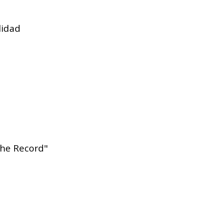
lidad
the Record"