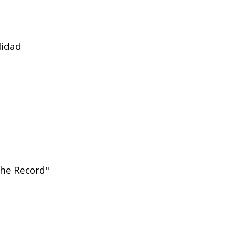
lidad
the Record"