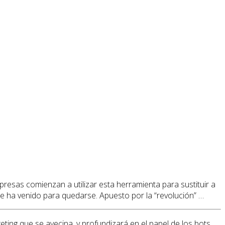
esas comienzan a utilizar esta herramienta para sustituir a
e ha venido para quedarse. Apuesto por la “revolución” …
ting que se avecina, y profundizará en el papel de los bots