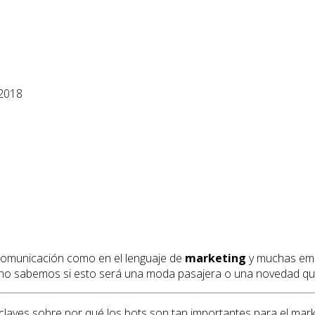
 2018
comunicación como en el lenguaje de
marketing
y muchas empr
ng no sabemos si esto será una moda pasajera o una novedad qu
laves sobre por qué los bots son tan importantes para el marke