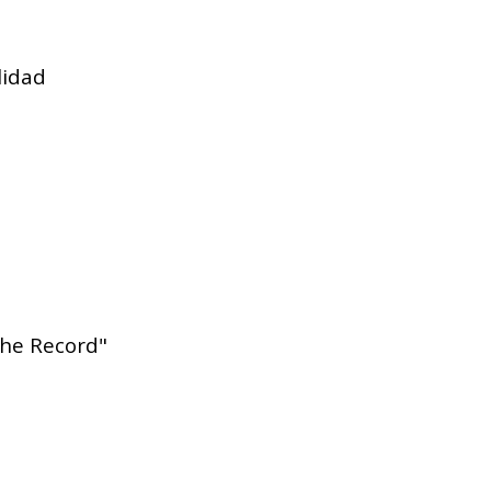
lidad
the Record"