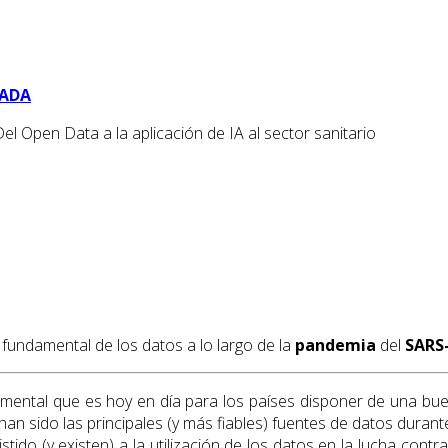
BADA
el Open Data a la aplicación de IA al sector sanitario
fundamental de los datos a lo largo de la
pandemia
del
SARS
mental que es hoy en día para los países disponer de una b
an sido las principales (y más fiables) fuentes de datos durant
do (y existen) a la utilización de los datos en la lucha contra