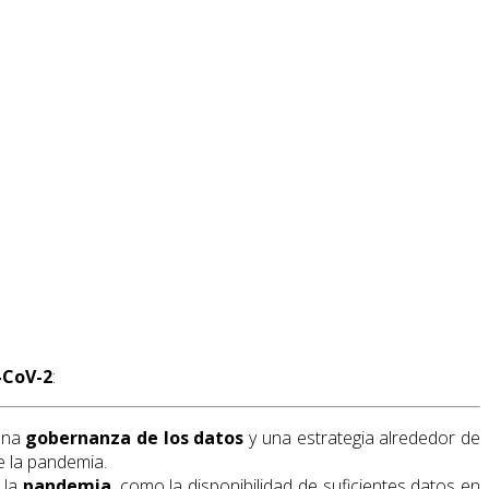
-CoV-2
:
uena
gobernanza de los datos
y una estrategia alrededor de
e la pandemia.
 la
pandemia
, como la disponibilidad de suficientes datos en