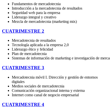
Fundamentos
de
mercadotecnia
Introducción
a
la
mercadotecnia
de
resultados
Seguridad
web
para
la
empresa
Liderazgo
integral
y
creativo
Mezcla
de
mercadotecnia
(marketing
mix)
CUATRIMESTRE 2
Mercadotecnia de resultados
Tecnología aplicada a la empresa 2,0
Liderazgo ético y felicidad
Plan de mercadotecnia
Sistemas
de
información
de
marketing
e
investigación
de
merca
CUATRIMESTRE 3
Mercadotecnia móvil I. Dirección y gestión de entornos
digitales
Medios sociales de
mercadotecnia
Comunicación
organizacional
interna
y
externa
Internet
como
canal
de
negocio
empresarial
CUATRIMESTRE 4