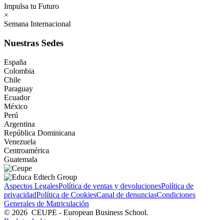
Impulsa tu Futuro
×
Semana Internacional
Nuestras Sedes
España
Colombia
Chile
Paraguay
Ecuador
México
Perú
Argentina
República Dominicana
Venezuela
Centroamérica
Guatemala
Aspectos Legales
Política de ventas y devoluciones
Política de
privacidad
Política de Cookies
Canal de denuncias
Condiciones
Generales de Matriculación
©
2026
CEUPE - European Business School.