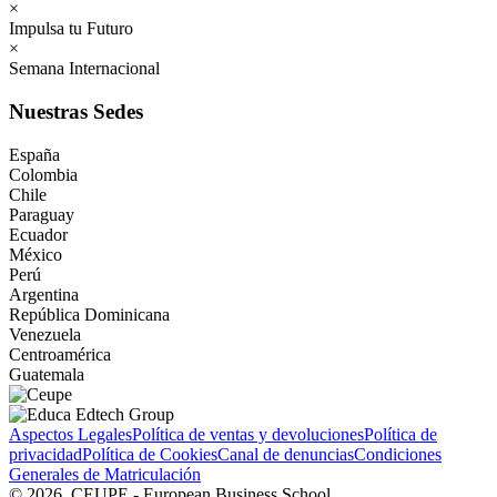
×
Impulsa tu Futuro
×
Semana Internacional
Nuestras Sedes
España
Colombia
Chile
Paraguay
Ecuador
México
Perú
Argentina
República Dominicana
Venezuela
Centroamérica
Guatemala
Aspectos Legales
Política de ventas y devoluciones
Política de
privacidad
Política de Cookies
Canal de denuncias
Condiciones
Generales de Matriculación
©
2026
CEUPE - European Business School.