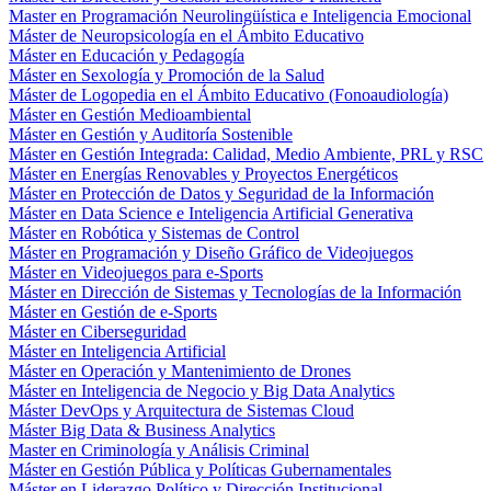
Master en Programación Neurolingüística e Inteligencia Emocional
Máster de Neuropsicología en el Ámbito Educativo
Máster en Educación y Pedagogía
Máster en Sexología y Promoción de la Salud
Máster de Logopedia en el Ámbito Educativo (Fonoaudiología)
Máster en Gestión Medioambiental
Máster en Gestión y Auditoría Sostenible
Máster en Gestión Integrada: Calidad, Medio Ambiente, PRL y RSC
Máster en Energías Renovables y Proyectos Energéticos
Máster en Protección de Datos y Seguridad de la Información
Máster en Data Science e Inteligencia Artificial Generativa
Máster en Robótica y Sistemas de Control
Máster en Programación y Diseño Gráfico de Videojuegos
Máster en Videojuegos para e-Sports
Máster en Dirección de Sistemas y Tecnologías de la Información
Máster en Gestión de e-Sports
Máster en Ciberseguridad
Máster en Inteligencia Artificial
Máster en Operación y Mantenimiento de Drones
Máster en Inteligencia de Negocio y Big Data Analytics
Máster DevOps y Arquitectura de Sistemas Cloud
Máster Big Data & Business Analytics
Master en Criminología y Análisis Criminal
Máster en Gestión Pública y Políticas Gubernamentales
Máster en Liderazgo Político y Dirección Institucional