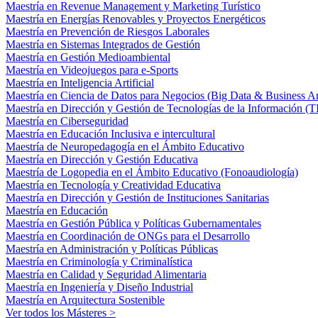
Maestría en Revenue Management y Marketing Turístico
Maestría en Energías Renovables y Proyectos Energéticos
Maestría en Prevención de Riesgos Laborales
Maestría en Sistemas Integrados de Gestión
Maestría en Gestión Medioambiental
Maestría en Videojuegos para e-Sports
Maestría en Inteligencia Artificial
Maestría en Ciencia de Datos para Negocios (Big Data & Business An
Maestría en Dirección y Gestión de Tecnologías de la Información (T
Maestría en Ciberseguridad
Maestría en Educación Inclusiva e intercultural
Maestría de Neuropedagogía en el Ámbito Educativo
Maestría en Dirección y Gestión Educativa
Maestría de Logopedia en el Ámbito Educativo (Fonoaudiología)
Maestría en Tecnología y Creatividad Educativa
Maestría en Dirección y Gestión de Instituciones Sanitarias
Maestría en Educación
Maestría en Gestión Pública y Políticas Gubernamentales
Maestría en Coordinación de ONGs para el Desarrollo
Maestría en Administración y Políticas Públicas
Maestría en Criminología y Criminalística
Maestría en Calidad y Seguridad Alimentaria
Maestría en Ingeniería y Diseño Industrial
Maestría en Arquitectura Sostenible
Ver todos los Másteres >