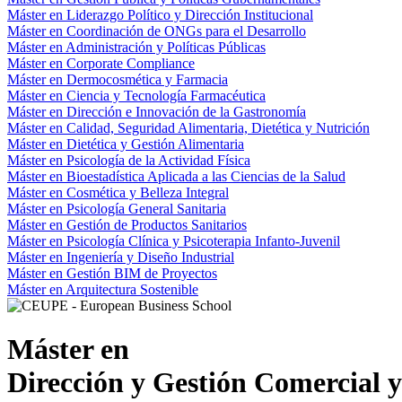
Máster en Liderazgo Político y Dirección Institucional
Máster en Coordinación de ONGs para el Desarrollo
Máster en Administración y Políticas Públicas
Máster en Corporate Compliance
Máster en Dermocosmética y Farmacia
Máster en Ciencia y Tecnología Farmacéutica
Máster en Dirección e Innovación de la Gastronomía
Máster en Calidad, Seguridad Alimentaria, Dietética y Nutrición
Máster en Dietética y Gestión Alimentaria
Máster en Psicología de la Actividad Física
Máster en Bioestadística Aplicada a las Ciencias de la Salud
Máster en Cosmética y Belleza Integral
Máster en Psicología General Sanitaria
Máster en Gestión de Productos Sanitarios
Máster en Psicología Clínica y Psicoterapia Infanto-Juvenil
Máster en Ingeniería y Diseño Industrial
Máster en Gestión BIM de Proyectos
Máster en Arquitectura Sostenible
Máster en
Dirección y Gestión Comercial 