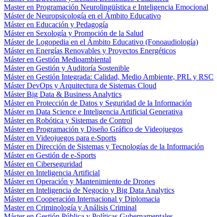
Master en Programación Neurolingüística e Inteligencia Emocional
Máster de Neuropsicología en el Ámbito Educativo
Máster en Educación y Pedagogía
Máster en Sexología y Promoción de la Salud
Máster de Logopedia en el Ámbito Educativo (Fonoaudiología)
Máster en Energías Renovables y Proyectos Energéticos
Máster en Gestión Medioambiental
Máster en Gestión y Auditoría Sostenible
Máster en Gestión Integrada: Calidad, Medio Ambiente, PRL y RSC
Máster DevOps y Arquitectura de Sistemas Cloud
Máster Big Data & Business Analytics
Máster en Protección de Datos y Seguridad de la Información
Máster en Data Science e Inteligencia Artificial Generativa
Máster en Robótica y Sistemas de Control
Máster en Programación y Diseño Gráfico de Videojuegos
Máster en Videojuegos para e-Sports
Máster en Dirección de Sistemas y Tecnologías de la Información
Máster en Gestión de e-Sports
Máster en Ciberseguridad
Máster en Inteligencia Artificial
Máster en Operación y Mantenimiento de Drones
Máster en Inteligencia de Negocio y Big Data Analytics
Máster en Cooperación Internacional y Diplomacia
Master en Criminología y Análisis Criminal
Máster en Gestión Pública y Políticas Gubernamentales