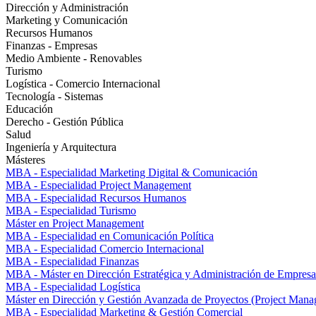
Dirección y Administración
Marketing y Comunicación
Recursos Humanos
Finanzas - Empresas
Medio Ambiente - Renovables
Turismo
Logística - Comercio Internacional
Tecnología - Sistemas
Educación
Derecho - Gestión Pública
Salud
Ingeniería y Arquitectura
Másteres
MBA - Especialidad Marketing Digital & Comunicación
MBA - Especialidad Project Management
MBA - Especialidad Recursos Humanos
MBA - Especialidad Turismo
Máster en Project Management
MBA - Especialidad en Comunicación Política
MBA - Especialidad Comercio Internacional
MBA - Especialidad Finanzas
MBA - Máster en Dirección Estratégica y Administración de Empresa
MBA - Especialidad Logística
Máster en Dirección y Gestión Avanzada de Proyectos (Project Man
MBA - Especialidad Marketing & Gestión Comercial