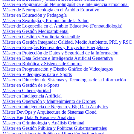
Master en Programación Neurolingüística e Inteligencia Emocional
Máster de Neuropsicología en el Ámbito Educativo
Máster en Educación y Pedagogía
Máster en Sexología y Promoción de la Salud
Máster de Logopedia en el Ámbito Educativo (Fonoaudiología)
Máster en Gestión Medioambiental
Máster en Gestión y Auditoría Sostenible
Máster en Gestión Integrada: Calidad, Medio Ambiente, PRL y RSC
Máster en Energías Renovables y Proyectos Energéticos
Máster en Protección de Datos y Seguridad de la Información
Máster en Data Science e Inteligencia Artificial Generativa
Máster en Robótica y Sistemas de Control
Máster en Programación y Diseño Gráfico de Videojuegos
Máster en Videojuegos para e-Sports
Máster en Dirección de Sistemas y Tecnologías de la Información
Máster en Gestión de e-Sports
Máster en Ciberseguridad
Máster en Inteligencia Artificial
Máster en Operación y Mantenimiento de Drones
Máster en Inteligencia de Negocio y Big Data Analytics
Máster DevOps y Arquitectura de Sistemas Cloud
Máster Big Data & Business Analytics
Master en Criminología y Análisis Criminal
Máster en Gestión Pública y Políticas Gubernamentales
Máster en Liderazgo Político y Dirección Institucional