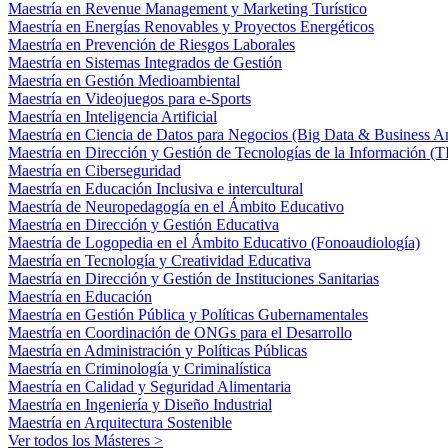
Maestría en Revenue Management y Marketing Turístico
Maestría en Energías Renovables y Proyectos Energéticos
Maestría en Prevención de Riesgos Laborales
Maestría en Sistemas Integrados de Gestión
Maestría en Gestión Medioambiental
Maestría en Videojuegos para e-Sports
Maestría en Inteligencia Artificial
Maestría en Ciencia de Datos para Negocios (Big Data & Business An
Maestría en Dirección y Gestión de Tecnologías de la Información (T
Maestría en Ciberseguridad
Maestría en Educación Inclusiva e intercultural
Maestría de Neuropedagogía en el Ámbito Educativo
Maestría en Dirección y Gestión Educativa
Maestría de Logopedia en el Ámbito Educativo (Fonoaudiología)
Maestría en Tecnología y Creatividad Educativa
Maestría en Dirección y Gestión de Instituciones Sanitarias
Maestría en Educación
Maestría en Gestión Pública y Políticas Gubernamentales
Maestría en Coordinación de ONGs para el Desarrollo
Maestría en Administración y Políticas Públicas
Maestría en Criminología y Criminalística
Maestría en Calidad y Seguridad Alimentaria
Maestría en Ingeniería y Diseño Industrial
Maestría en Arquitectura Sostenible
Ver todos los Másteres >