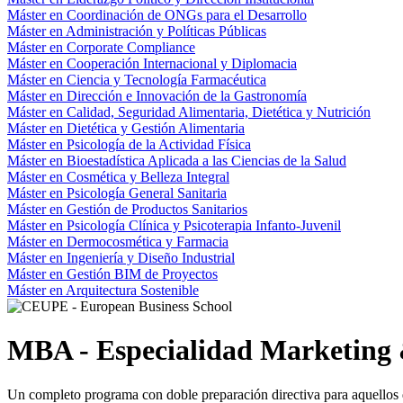
Máster en Coordinación de ONGs para el Desarrollo
Máster en Administración y Políticas Públicas
Máster en Corporate Compliance
Máster en Cooperación Internacional y Diplomacia
Máster en Ciencia y Tecnología Farmacéutica
Máster en Dirección e Innovación de la Gastronomía
Máster en Calidad, Seguridad Alimentaria, Dietética y Nutrición
Máster en Dietética y Gestión Alimentaria
Máster en Psicología de la Actividad Física
Máster en Bioestadística Aplicada a las Ciencias de la Salud
Máster en Cosmética y Belleza Integral
Máster en Psicología General Sanitaria
Máster en Gestión de Productos Sanitarios
Máster en Psicología Clínica y Psicoterapia Infanto-Juvenil
Máster en Dermocosmética y Farmacia
Máster en Ingeniería y Diseño Industrial
Máster en Gestión BIM de Proyectos
Máster en Arquitectura Sostenible
MBA - Especialidad Marketing 
Un completo programa con doble preparación directiva para aquellos qu