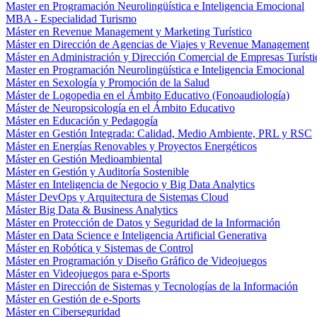
Master en Programación Neurolingüística e Inteligencia Emocional
MBA - Especialidad Turismo
Máster en Revenue Management y Marketing Turístico
Máster en Dirección de Agencias de Viajes y Revenue Management
Máster en Administración y Dirección Comercial de Empresas Turísti
Master en Programación Neurolingüística e Inteligencia Emocional
Máster en Sexología y Promoción de la Salud
Máster de Logopedia en el Ámbito Educativo (Fonoaudiología)
Máster de Neuropsicología en el Ámbito Educativo
Máster en Educación y Pedagogía
Máster en Gestión Integrada: Calidad, Medio Ambiente, PRL y RSC
Máster en Energías Renovables y Proyectos Energéticos
Máster en Gestión Medioambiental
Máster en Gestión y Auditoría Sostenible
Máster en Inteligencia de Negocio y Big Data Analytics
Máster DevOps y Arquitectura de Sistemas Cloud
Máster Big Data & Business Analytics
Máster en Protección de Datos y Seguridad de la Información
Máster en Data Science e Inteligencia Artificial Generativa
Máster en Robótica y Sistemas de Control
Máster en Programación y Diseño Gráfico de Videojuegos
Máster en Videojuegos para e-Sports
Máster en Dirección de Sistemas y Tecnologías de la Información
Máster en Gestión de e-Sports
Máster en Ciberseguridad