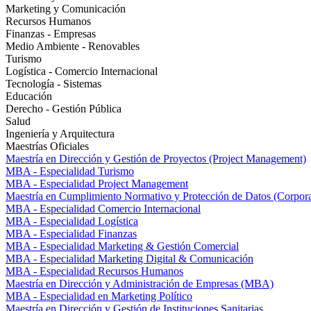
Marketing y Comunicación
Recursos Humanos
Finanzas - Empresas
Medio Ambiente - Renovables
Turismo
Logística - Comercio Internacional
Tecnología - Sistemas
Educación
Derecho - Gestión Pública
Salud
Ingeniería y Arquitectura
Maestrías Oficiales
Maestría en Dirección y Gestión de Proyectos (Project Management)
MBA - Especialidad Turismo
MBA - Especialidad Project Management
Maestría en Cumplimiento Normativo y Protección de Datos (Corpor
MBA - Especialidad Comercio Internacional
MBA - Especialidad Logística
MBA - Especialidad Finanzas
MBA - Especialidad Marketing & Gestión Comercial
MBA - Especialidad Marketing Digital & Comunicación
MBA - Especialidad Recursos Humanos
Maestría en Dirección y Administración de Empresas (MBA)
MBA - Especialidad en Marketing Político
Maestría en Dirección y Gestión de Instituciones Sanitarias