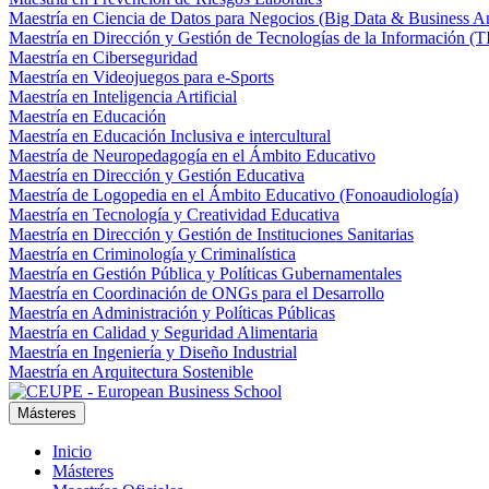
Maestría en Ciencia de Datos para Negocios (Big Data & Business An
Maestría en Dirección y Gestión de Tecnologías de la Información (T
Maestría en Ciberseguridad
Maestría en Videojuegos para e-Sports
Maestría en Inteligencia Artificial
Maestría en Educación
Maestría en Educación Inclusiva e intercultural
Maestría de Neuropedagogía en el Ámbito Educativo
Maestría en Dirección y Gestión Educativa
Maestría de Logopedia en el Ámbito Educativo (Fonoaudiología)
Maestría en Tecnología y Creatividad Educativa
Maestría en Dirección y Gestión de Instituciones Sanitarias
Maestría en Criminología y Criminalística
Maestría en Gestión Pública y Políticas Gubernamentales
Maestría en Coordinación de ONGs para el Desarrollo
Maestría en Administración y Políticas Públicas
Maestría en Calidad y Seguridad Alimentaria
Maestría en Ingeniería y Diseño Industrial
Maestría en Arquitectura Sostenible
Másteres
Inicio
Másteres